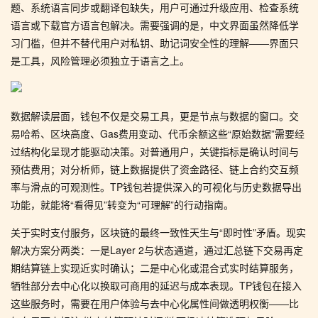
题、系统语言同步或翻译包缺失，用户可通过升级应用、检查系统
语言或下载官方语言包解决。需要强调的是，中文界面虽然降低学
习门槛，但并不替代用户对私钥、助记词安全性的理解——界面只
是工具，风险管理必须独立于语言之上。
数据解读层面，钱包不仅是交易工具，更是节点与数据的窗口。交
易哈希、区块高度、Gas费用变动、代币余额这些“原始数据”需要经
过结构化呈现才能驱动决策。对普通用户，关键指标是确认时间与
预估费用；对分析师，链上数据提供了资金路径、链上合约交互频
率与滑点的可观测性。TP钱包若提供深入的可视化与历史数据导出
功能，就能将“看得见”转变为“可理解”的行动指南。
关于实时支付服务，区块链的最终一致性天生与“即时性”矛盾。现实
解决方案分两类：一是Layer 2与状态通道，通过汇总链下交易再定
期结算链上实现近实时确认；二是中心化或混合式实时结算服务，
牺牲部分去中心化以换取可商用的延迟与成本表现。TP钱包在接入
这些服务时，需要在用户体验与去中心化属性间做透明权衡——比