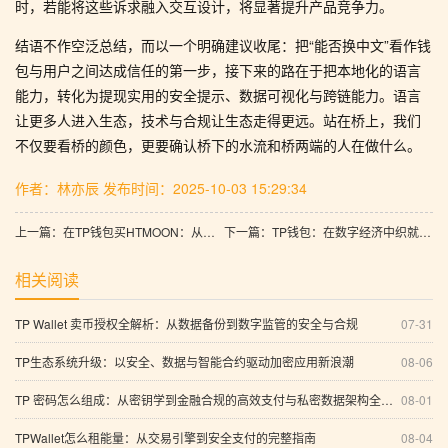
时，若能将这些诉求融入交互设计，将显著提升产品竞争力。
结语不作空泛总结，而以一个明确建议收尾：把“能否换中文”看作钱
包与用户之间达成信任的第一步，接下来的路在于把本地化的语言
能力，转化为提现实用的安全提示、数据可视化与跨链能力。语言
让更多人进入生态，技术与合规让生态走得更远。站在桥上，我们
不仅要看桥的颜色，更要确认桥下的水流和桥两端的人在做什么。
作者：林亦辰
发布时间：2025-10-03 15:29:34
上一篇：在TP钱包买HTMOON：从稳定币到实时支付的全景解码
下一篇：TP钱包：在数字经济中织就多元化支付生态
相关阅读
TP Wallet 卖币授权全解析：从数据备份到数字监管的安全与合规
07-31
TP生态系统升级：以安全、数据与智能合约驱动加密应用新浪潮
08-06
TP 密码怎么组成：从密钥学到金融合规的高效支付与私密数据架构全景解析（含多链资产交易方案）
08-01
TPWallet怎么租能量：从交易引擎到安全支付的完整指南
08-04