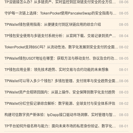
TP没链接怎么办？从多链资产、实时监控到区块链支付安全的全方位分析
08-06
守护每一次链上选择：TokenPocket使用PancakeSwap的安全指南与智能支付思考
08-05
TPWallet钱包使用指南：从便捷支付到区块链应用的综合介绍
08-05
TP钱包安全使用与多链支付系统分析：从官网下载、交易记录到资产保护
08-04
TokenPocket支持BSC吗？从流动性池、数字化发展到安全支付的全面指南
08-02
TPWallet钱包USDT地址在哪里：获取方法与移动支付、协议及合约功能全面解析
08-05
TP钱包应用全景：领先技术趋势、实时交易与合约功能的未来想象
08-01
TPWallet可以导入多少个钱包？多钱包管理、支付效率与安全趋势全面解析
08-06
TPWallet资产合规转回国内：从链上操作、安全保障到数字化支付趋势
08-03
TPWallet分红空投记录综合解析：数字能源、全球支付与安全体系评估
08-02
构建可信数字资产新体验：tpDapp接口驱动市场洞察、实时管理与智能投研
08-03
TP平台如何升级名称与能力：面向未来市场的私密身份验证、数字化金融生态与区块链支付安全标准全解析
08-01