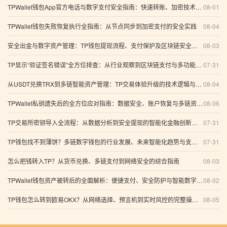
TPWallet钱包App官方电话与数字支付安全指南：快速转账、加密技术及未来发展趋势
08-01
TPWallet钱包失败恢复执行全指南：从节点同步到加密支付的安全实践
08-04
安全出金与数字资产管理：TP钱包提现流程、支付保护及区块链安全趋势全解析
08-03
TP显示“验证签名错误”全方位排查：从行业观察到区块链支付与多功能数字钱包的系统性解析
07-31
从USDT兑换TRX到多链智能资产管理：TP交易体验升级的技术逻辑与安全边界
08-04
TPWallet私钥遗失后的全方位应对指南：数据安全、账户恢复与多链资产管理
08-06
TP交易所密钥导入全流程：从数据分析到安全提现的智能化金融创新之路
07-31
TP钱包找不到薄饼？多链数字钱包的行业发展、未来智能化趋势与支付方案全解析
07-31
怎么把钱转入TP？从货币兑换、多链支付到网络安全的综合指南
08-03
TPWallet钱包资产被转后的全面解析：便捷支付、安全防护与智能数字资产管理
08-02
TP钱包怎么转到欧易OKX？从网络选择、预言机到实时风控的完整操作指南
08-05