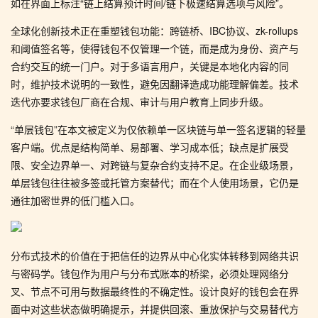
如在界面上标注“链上结算预计时间/链下极速结算选项与风险”。
全球化创新技术正在重塑钱包功能：跨链桥、IBC协议、zk-rollups
和阈值签名等，使得钱包不仅管理一个链，而是成为身份、资产与
合约交互的统一门户。对于多语言用户，关键是本地化内容的同
时，维护技术说明的一致性，避免因翻译造成功能理解偏差。技术
迭代亦要求钱包厂商在合规、审计与用户教育上同步升级。
“单层钱包”在本文被定义为仅依赖单一区块链与单一签名逻辑的轻量
客户端。优点是结构简单、易部署、学习成本低；缺点是扩展受
限、安全边界单一、对跨链与复杂合约支持不足。在企业级场景，
单层钱包往往被多签或托管方案替代；而在个人使用场景，它仍是
通往加密世界的低门槛入口。
分布式技术的价值在于把信任的边界从中心化实体转移到网络共识
与密码学。钱包作为用户与分布式账本的桥梁，必须处理网络分
叉、节点不可用与数据最终性的不确定性。设计良好的钱包会在界
面中对这些状态做明确提示，并提供回滚、重放保护与交易替代方