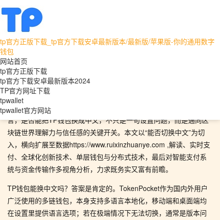
tp官方正版下载_tp官方下载安卓最新版本/最新版/苹果版-你的通用数字
tpwallet
tpwallet官方网站
钱包
网站首页
界面为桥：TP钱包能否换中文与智能支付生态的多
tp官方正版下载
tp官方下载安卓最新版本2024
维透视
TP官方网址下载
tpwallet
开篇并非教条：语言是一座桥，界面是桥面的铺设。对许多用户而
tpwallet官方网站
言，是否能把TP钱包换成中文，不只是一句设置问题，而是通向区
块链世界理解力与信任感的关键开关。本文以“能否切换中文”为切
入，横向扩展至数据https://www.ruixinzhuanye.com ,解读、实时支
付、全球化创新技术、单层钱包与分布式技术，最后对智能支付系
统与资金传输作多视角分析，力求既务实又富有前瞻。
TP钱包能换中文吗？答案是肯定的。TokenPocket作为国内外用户
广泛使用的多链钱包，本身支持多语言本地化，移动端和桌面端均
在设置里提供语言选项；若在极端情况下无法切换，通常是版本问