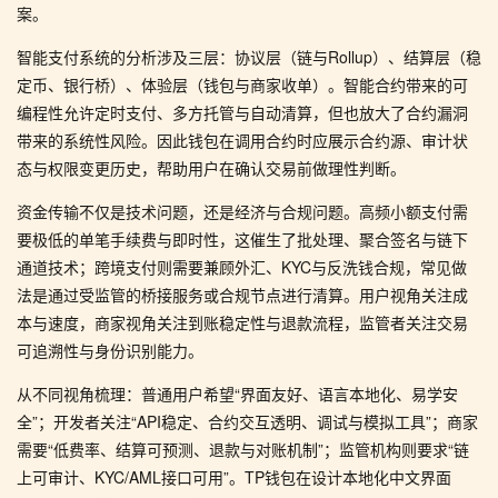
案。
智能支付系统的分析涉及三层：协议层（链与Rollup）、结算层（稳
定币、银行桥）、体验层（钱包与商家收单）。智能合约带来的可
编程性允许定时支付、多方托管与自动清算，但也放大了合约漏洞
带来的系统性风险。因此钱包在调用合约时应展示合约源、审计状
态与权限变更历史，帮助用户在确认交易前做理性判断。
资金传输不仅是技术问题，还是经济与合规问题。高频小额支付需
要极低的单笔手续费与即时性，这催生了批处理、聚合签名与链下
通道技术；跨境支付则需要兼顾外汇、KYC与反洗钱合规，常见做
法是通过受监管的桥接服务或合规节点进行清算。用户视角关注成
本与速度，商家视角关注到账稳定性与退款流程，监管者关注交易
可追溯性与身份识别能力。
从不同视角梳理：普通用户希望“界面友好、语言本地化、易学安
全”；开发者关注“API稳定、合约交互透明、调试与模拟工具”；商家
需要“低费率、结算可预测、退款与对账机制”；监管机构则要求“链
上可审计、KYC/AML接口可用”。TP钱包在设计本地化中文界面