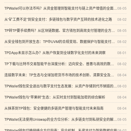
TPWallet可以存法币吗？从资金管理到智能支付与链上资产增值的全面分析
08-05
从“矿工费不足”到安全支付：多链钱包与数字资产互转的技术进化之路
08-02
TP转TP要手续费吗？从区块链数据、官方钱包到高效支付管理的全方位解析
08-05
从安全钱包到开放生态：TP中UVM的合规变现、数据保护与智能支付新路径
08-02
TPDApp未显示怎么办？从账户恢复到全球数字化支付的未来洞察
08-01
TP下载与比特币交易智能平台深度分析：迈向安全、普惠与高效的数字资产未来
08-02
连接数字未来：TP生态与全球加密货币市场的技术创新、清算安全及智能资产管理之道
08-04
TPWallet钱包安全退出与数字支付生态发展：从资产存储到代币销毁的系统分析
08-03
TPWallet钱包与“苹果树”生态：从实时支付到智能加密的综合解析
08-04
从抹茶到TP钱包：安全便捷的多链资产管理与智能支付未来指南
08-04
TPWallet无法使用Uniswap的全方位分析：从多链支付到私钥安全的解决方案
08-05
TPWallet钱包切换网络全方位指南：安全机制、私密支付与智能数据应用
08-02